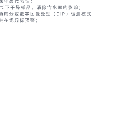
保样品代表性；
5 ℃下干燥样品，消除含水率的影响；
动筛分或数字图像处理（DIP）检测模式；
供在线超标预警；
位信息，实现全流程质量追溯
。
著提升了检测效率：自动筛分设备使单批次检测效率提
料粒径异常超标 2.3 mm，及时排除隐患，避免结构缺
从
89.7% 提升至 98.2%
。
 m³ 拌合料粒径波动，将温度裂缝发生率降低
42%
。
质与粒径超标颗粒，使再生混凝土强度标准差降低至
1.8
系
形成双校验机制；
录不可篡改；
检查-改进）循环模式进行持续改进。
38家机构的 Z 值合格率从 2020 年的 76% 提升至
加“图像处理粒径分析技术”专项培训
。