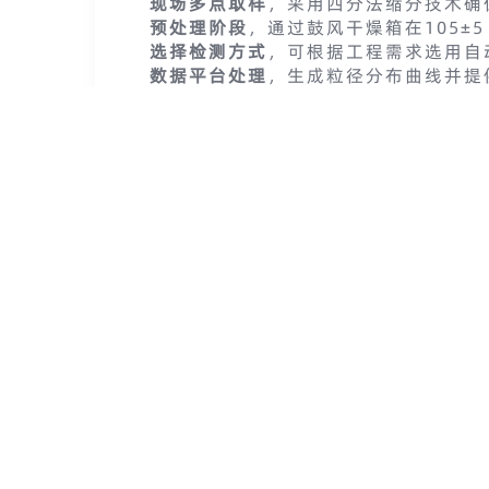
现场多点取样
，采用四分法缩分技术确
预处理阶段
，通过鼓风干燥箱在105±
选择检测方式
，可根据工程需求选用自
数据平台处理
，生成粒径分布曲线并提
质量追溯链条
，关联检测数据与工程部
该流程在高速公路建设项目中的应用显
应用案例成效亮眼
高铁轨道板预制
：系统成功识别某批次骨
示：使用该系统后，骨料验收合格率
大体积混凝土施工
：动态监测每 200
再生骨料质量控制
：系统去除了金属杂
构建全周期质量保障体
该白皮书提出建立三级质量管控体系：
设备层
：采用激光粒度仪与智能筛分机
数据层
：使用区块链技术，保证检测记
管理层
：基于 PDCA（计划-执行-
在“混凝土骨料粒径检测能力验证计划”中，
测机构每季度完成设备校准，并定期参