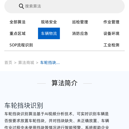
全部算法
现场安全
巡检管理
作业管理
重点区域
车辆物流
消防应急
设备环境
SOP流程识别
工业检测
首页
>
算法商城
>
车轮挡块识别
算法简介
车轮挡块识别
车轮挡块识别算法基于AI视频分析技术，可实时识别车辆是
否按要求放置车轮挡块，并对挡块缺失、未正确放置、车辆
作业过程中未使用挡块等情况进行智能预警。系统帮助企业