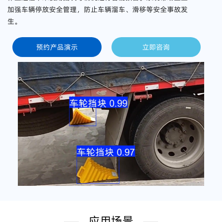
加强车辆停放安全管理，防止车辆溜车、滑移等安全事故发
生。
预约产品演示
立即咨询
应用场景