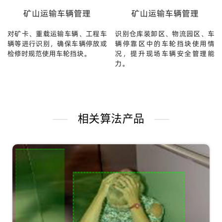
矿山运输车辆管理
矿山运输车辆管理
对矿卡、重载运输车辆、工程车
识别仓库装卸区、物流园区、车
辆等进行识别，确保车辆停放或
辆停靠区中的车轮挡块使用情
检修时规范使用车轮挡块。
况，提升现场车辆安全管理能
力。
相关算法产品