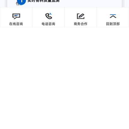
缘计算终端，为湖南项目打造了全流程AI质量感知方
案，实现从数据采集、智能分析到预警联动、集中展
在线咨询
电话咨询
商务合作
回到顶部
示的完整闭环:
【1】部署前端智能采集单元
关键
骨
料
皮带
末端
安装
高
分辨
率
工业
相机，
结合
智能
补
光，
实现
全天候
高清
图像
采集；
模
块
具备
IP65
工业
防护
等级，
适
配
高
粉
尘、
高
湿度、
高
震动
环境，
确保
长期
稳定
运行。