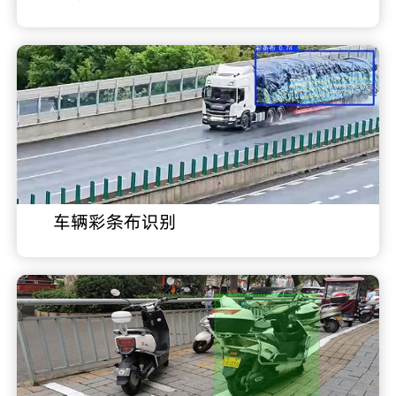
车辆彩条布识别