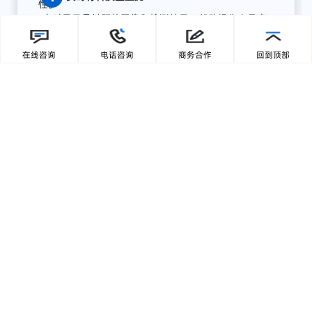
缘计算终端，为湖南项目打造了全流程AI质量感知方
案，实现从数据采集、智能分析到预警联动、集中展
在线咨询
电话咨询
商务合作
回到顶部
示的完整闭环:
【1】部署前端智能采集单元
关键
骨
料
皮带
末端
安装
高
分辨
率
工业
相机，
结合
智能
补
光，
实现
全天候
高清
图像
采集；
模
块
具备
IP65
工业
防护
等级，
适
配
高
粉
尘、
高
湿度、
高
震动
环境，
确保
长期
稳定
运行。