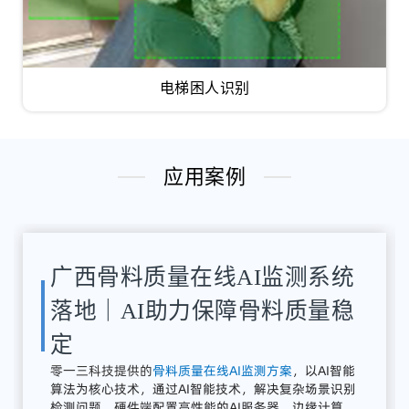
电梯困人识别
应用案例
湖南骨料检测系统应用案例｜
AI骨料粒径识别与质量在线监
测方案
解决
方案：
零
一三
智
造
提供
全