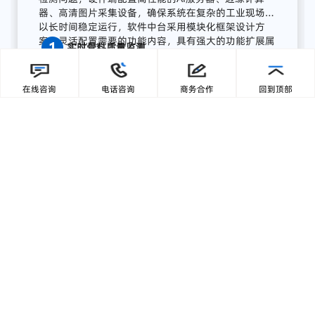
流程
AI
质量
感知
系统
广东零一三智造依托自主研发的AI视觉分析平台与边
缘计算终端，为湖南项目打造了全流程AI质量感知方
案，实现从数据采集、智能分析到预警联动、集中展
在线咨询
电话咨询
商务合作
回到顶部
示的完整闭环:
【1】部署前端智能采集单元
关键
骨
料
皮带
末端
安装
高
分辨
率
工业
相机，
结合
智能
补
光，
实现
全天候
高清
图像
采集；
模
块
具备
IP65
工业
防护
等级，
适
配
高
粉
尘、
高
湿度、
高
震动
环境，
确保
长期
稳定
运行。