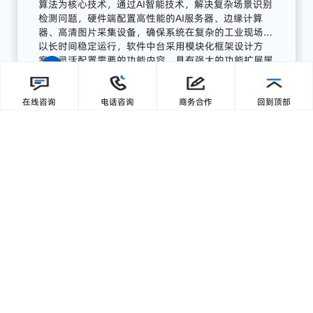
流程
AI
质量
感知
系统
广东零一三智造依托自主研发的AI视觉分析平台与边
缘计算终端，为湖南项目打造了全流程AI质量感知方
在线咨询
电话咨询
商务合作
回到顶部
案，实现从数据采集、智能分析到预警联动、集中展
示的完整闭环:
【1】部署前端智能采集单元
关键
骨
料
皮带
末端
安装
高
分辨
率
工业
相机，
结合
智能
补
光，
实现
全天候
高清
图像
采集；
模
块
具备
IP65
工业
防护
等级，
适
配
高
粉
尘、
高
湿度、
高
震动
环境，
确保
长期
稳定
运行。