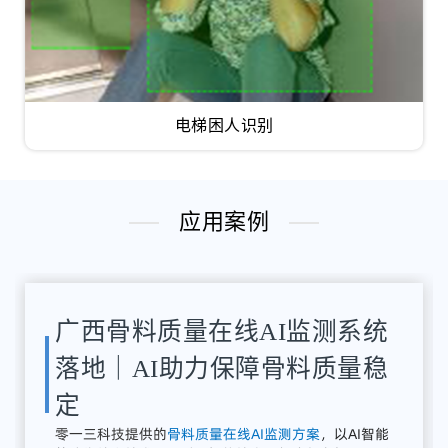
电梯困人识别
应用案例
湖南骨料检测系统应用案例｜
AI骨料粒径识别与质量在线监
测方案
解决
方案：
零
一三
智
造
提供
全