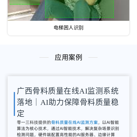
电梯困人识别
应用案例
湖南骨料检测系统应用案例｜
AI骨料粒径识别与质量在线监
测方案
解决
方案：
零
一三
智
造
提供
全
流程
AI
质量
感知
系统