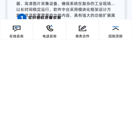
广东零一三智造依托自主研发的AI视觉分析平台与边
缘计算终端，为湖南项目打造了全流程AI质量感知方
案，实现从数据采集、智能分析到预警联动、集中展
在线咨询
电话咨询
商务合作
回到顶部
示的完整闭环:
【1】部署前端智能采集单元
关键
骨
料
皮带
末端
安装
高
分辨
率
工业
相机，
结合
智能
补
光，
实现
全天候
高清
图像
采集；
模
块
具备
IP65
工业
防护
等级，
适
配
高
粉
尘、
高
湿度、
高
震动
环境，
确保
长期
稳定
运行。