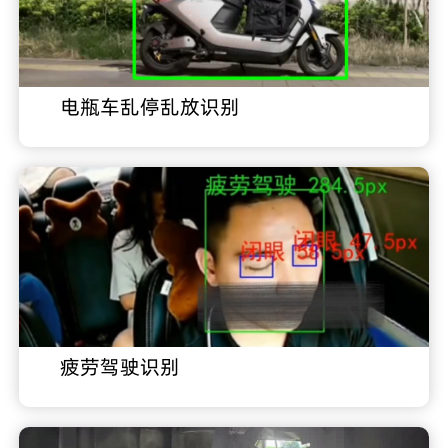
电瓶车乱停乱放识别
疲劳驾驶识别