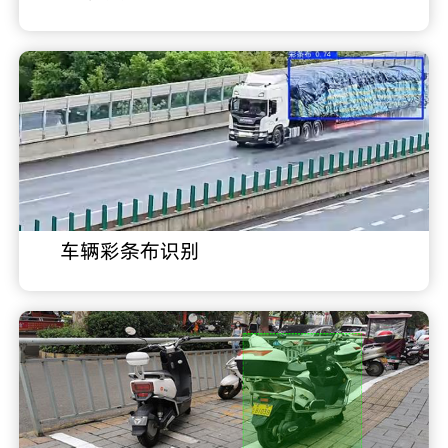
车辆彩条布识别