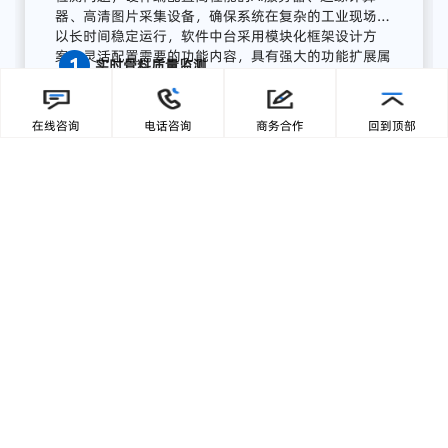
流程
AI
质量
感知
系统
广东零一三智造依托自主研发的AI视觉分析平台与边
缘计算终端，为湖南项目打造了全流程AI质量感知方
案，实现从数据采集、智能分析到预警联动、集中展
在线咨询
电话咨询
商务合作
回到顶部
示的完整闭环:
【1】部署前端智能采集单元
关键
骨
料
皮带
末端
安装
高
分辨
率
工业
相机，
结合
智能
补
光，
实现
全天候
高清
图像
采集；
模
块
具备
IP65
工业
防护
等级，
适
配
高
粉
尘、
高
湿度、
高
震动
环境，
确保
长期
稳定
运行。