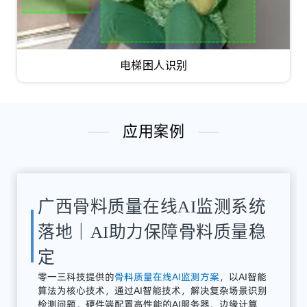
电梯困人识别
应用案例
湖南骨料检测系统应用案例｜
AI骨料粒径识别与质量在线监
测方案
解决
方案：
零
一三
智
造
提供
全