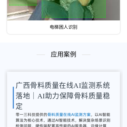
电梯困人识别
应用案例
湖南骨料检测系统应用案例｜
AI骨料粒径识别与质量在线监
测方案
解决
方案：
零
一三
智
造
提供
全