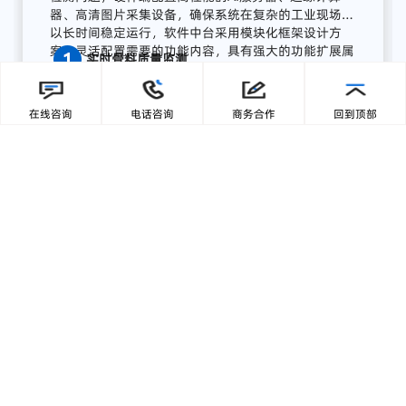
流程
AI
质量
感知
系统
广东零一三智造依托自主研发的AI视觉分析平台与边
缘计算终端，为湖南项目打造了全流程AI质量感知方
案，实现从数据采集、智能分析到预警联动、集中展
在线咨询
电话咨询
商务合作
回到顶部
示的完整闭环:
【1】部署前端智能采集单元
关键
骨
料
皮带
末端
安装
高
分辨
率
工业
相机，
结合
智能
补
光，
实现
全天候
高清
图像
采集；
模
块
具备
IP65
工业
防护
等级，
适
配
高
粉
尘、
高
湿度、
高
震动
环境，
确保
长期
稳定
运行。