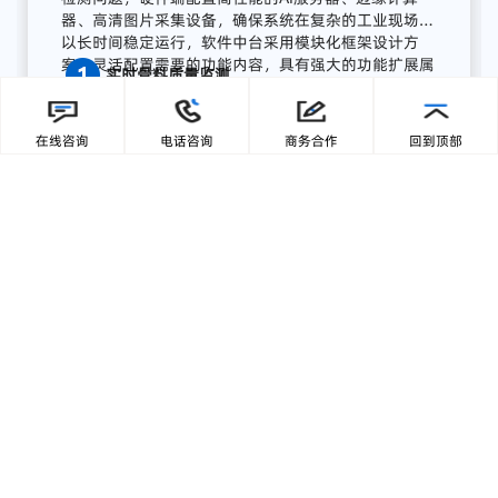
流程
AI
质量
感知
系统
广东零一三智造依托自主研发的AI视觉分析平台与边
缘计算终端，为湖南项目打造了全流程AI质量感知方
案，实现从数据采集、智能分析到预警联动、集中展
在线咨询
电话咨询
商务合作
回到顶部
示的完整闭环:
【1】部署前端智能采集单元
关键
骨
料
皮带
末端
安装
高
分辨
率
工业
相机，
结合
智能
补
光，
实现
全天候
高清
图像
采集；
模
块
具备
IP65
工业
防护
等级，
适
配
高
粉
尘、
高
湿度、
高
震动
环境，
确保
长期
稳定
运行。