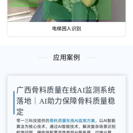
电梯困人识别
应用案例
湖南骨料检测系统应用案例｜
AI骨料粒径识别与质量在线监
测方案
解决
方案：
零
一三
智
造
提供
全