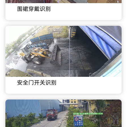
围裙穿戴识别
安全门开关识别