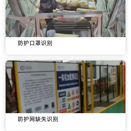
防护口罩识别
防护网缺失识别