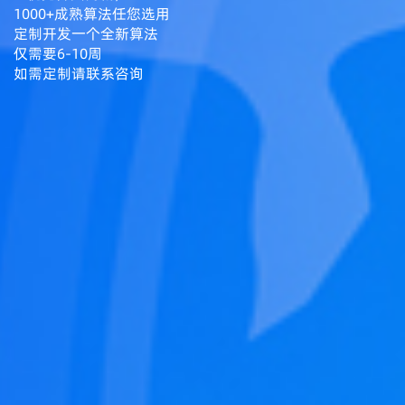
1000+成熟算法任您选用
定制开发一个全新算法
仅需要6-10周
如需定制请联系咨询