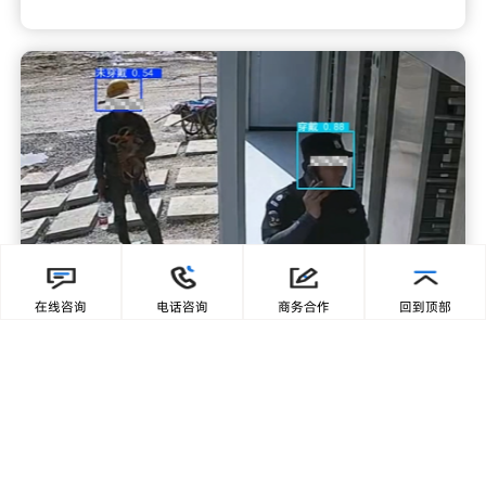
安保鸭舌帽识别
在线咨询
电话咨询
商务合作
回到顶部