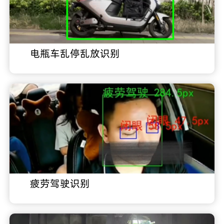
电瓶车乱停乱放识别
疲劳驾驶识别