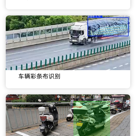
车辆彩条布识别