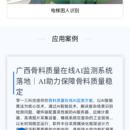
电梯困人识别
应用案例
统
湖南骨料检测系统应用案例｜
稳
AI骨料粒径识别与质量在线监
测方案
能
解决
方案：
零
一三
智
造
提供
全
别
流程
AI
质量
感知
系统
可
广东零一三智造依托自主研发的AI视觉分析平台与边
属