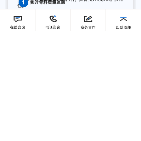
缘计算终端，为湖南项目打造了全流程AI质量感知方
案，实现从数据采集、智能分析到预警联动、集中展
在线咨询
电话咨询
商务合作
回到顶部
求
示的完整闭环:
【1】部署前端智能采集单元
关键
骨
料
皮带
末端
安装
高
分辨
率
工业
相机，
结合
智能
补
光，
实现
全天候
高清
图像
采集；
模
块
具备
IP65
工业
防护
等级，
适
配
高
粉
尘、
高
湿度、
高
震动
环境，
确保
长期
稳定
运行。
时
，
高