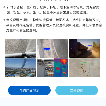
针对设备区、生产线、仓库、料场、地下空间等场景，对跑冒滴
漏、粉尘、积水、烟火、扬尘等环境异常进行实时监测。
当发现漏水漏油、粉尘浓度异常、地面积水、烟火隐患等情况时，
平台及时推送告警，提醒管理人员快速核实和处置，降低环境异常
对生产和安全的影响。
预约产品演示
立即咨询