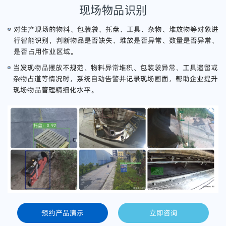
现场物品识别
对生产现场的物料、包装袋、托盘、工具、杂物、堆放物等对象进
行智能识别，判断物品是否缺失、堆放是否异常、数量是否异常、
是否占用作业区域。
当发现物品摆放不规范、物料异常堆积、包装袋异常、工具遗留或
杂物占道等情况时，系统自动告警并记录现场画面，帮助企业提升
现场物品管理精细化水平。
预约产品演示
立即咨询