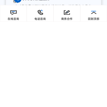
缘计算终端，为湖南项目打造了全流程AI质量感知方
案，实现从数据采集、智能分析到预警联动、集中展
在线咨询
电话咨询
商务合作
回到顶部
示的完整闭环:
【1】部署前端智能采集单元
关键
骨
料
皮带
末端
安装
高
分辨
率
工业
相机，
结合
智能
补
光，
实现
全天候
高清
图像
采集；
模
块
具备
IP65
工业
防护
等级，
适
配
高
粉
尘、
高
湿度、
高
震动
环境，
确保
长期
稳定
运行。