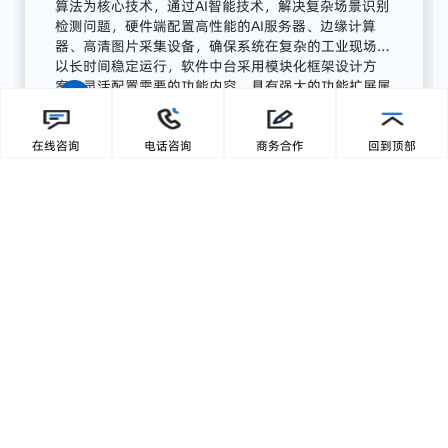
流程
AI
质量
感知
系统
广东零一三智造依托自主研发的AI视觉分析平台与边
缘计算终端，为湖南项目打造了全流程AI质量感知方
在线咨询
电话咨询
商务合作
回到顶部
案，实现从数据采集、智能分析到预警联动、集中展
示的完整闭环:
【1】部署前端智能采集单元
关键
骨
料
皮带
末端
安装
高
分辨
率
工业
相机，
结合
智能
补
光，
实现
全天候
高清
图像
采集；
模
块
具备
IP65
工业
防护
等级，
适
配
高
粉
尘、
高
湿度、
高
震动
环境，
确保
长期
稳定
运行。