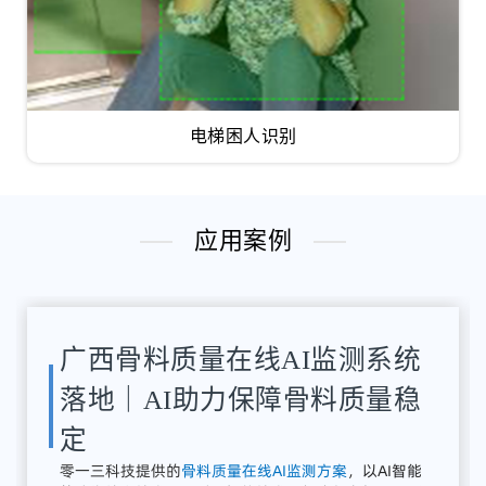
电梯困人识别
应用案例
湖南骨料检测系统应用案例｜
AI骨料粒径识别与质量在线监
测方案
解决
方案：
零
一三
智
造
提供
全