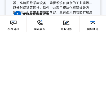
广东零一三智造依托自主研发的AI视觉分析平台与边
缘计算终端，为湖南项目打造了全流程AI质量感知方
案，实现从数据采集、智能分析到预警联动、集中展
在线咨询
电话咨询
商务合作
回到顶部
示的完整闭环:
【1】部署前端智能采集单元
关键
骨
料
皮带
末端
安装
高
分辨
率
工业
相机，
结合
智能
补
光，
实现
全天候
高清
图像
采集；
模
块
具备
IP65
工业
防护
等级，
适
配
高
粉
尘、
高
湿度、
高
震动
环境，
确保
长期
稳定
运行。