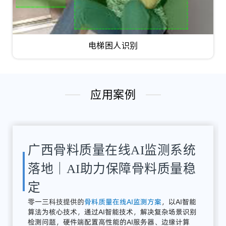
电梯困人识别
应用案例
湖南骨料检测系统应用案例｜
AI骨料粒径识别与质量在线监
测方案
解决
方案：
零
一三
智
造
提供
全
流程
AI
质量
感知
系统