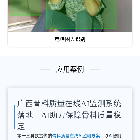
电梯困人识别
应用案例
湖南骨料检测系统应用案例｜
AI骨料粒径识别与质量在线监
测方案
解决
方案：
零
一三
智
造
提供
全