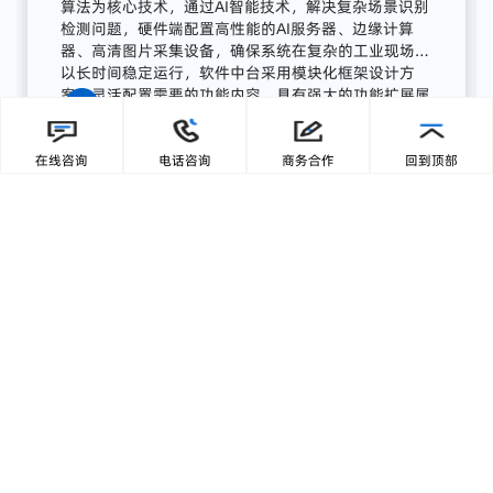
流程
AI
质量
感知
系统
广东零一三智造依托自主研发的AI视觉分析平台与边
缘计算终端，为湖南项目打造了全流程AI质量感知方
在线咨询
电话咨询
商务合作
回到顶部
案，实现从数据采集、智能分析到预警联动、集中展
示的完整闭环:
【1】部署前端智能采集单元
关键
骨
料
皮带
末端
安装
高
分辨
率
工业
相机，
结合
智能
补
光，
实现
全天候
高清
图像
采集；
模
块
具备
IP65
工业
防护
等级，
适
配
高
粉
尘、
高
湿度、
高
震动
环境，
确保
长期
稳定
运行。