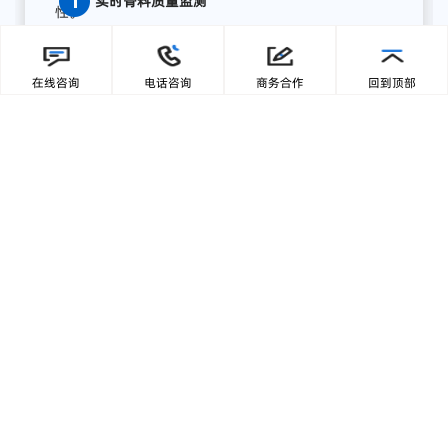
缘计算终端，为湖南项目打造了全流程AI质量感知方
案，实现从数据采集、智能分析到预警联动、集中展
在线咨询
电话咨询
商务合作
回到顶部
示的完整闭环:
【1】部署前端智能采集单元
关键
骨
料
皮带
末端
安装
高
分辨
率
工业
相机，
结合
智能
补
光，
实现
全天候
高清
图像
采集；
模
块
具备
IP65
工业
防护
等级，
适
配
高
粉
尘、
高
湿度、
高
震动
环境，
确保
长期
稳定
运行。