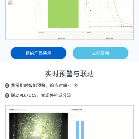
预约产品演示
立即咨询
实时预警与联动
异常即时智能预警，响应时间＜1秒
联动PLC/DCS，实现停机或分流