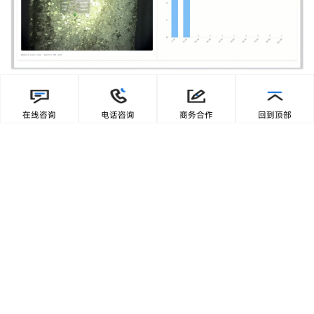
预约产品演示
立即咨询
在线咨询
电话咨询
商务合作
回到顶部
应用价值
提高生产效率
保障产品质量
实现了骨料质量的实时监测
通过对骨料质量的实时监测