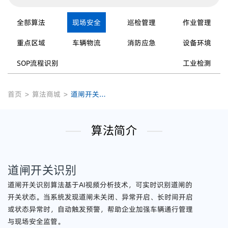
全部算法
现场安全
巡检管理
作业管理
重点区域
车辆物流
消防应急
设备环境
SOP流程识别
工业检测
首页
>
算法商城
>
道闸开关识别
算法简介
道闸开关识别
道闸开关识别算法基于AI视频分析技术，可实时识别道闸的
开关状态。当系统发现道闸未关闭、异常开启、长时间开启
或状态异常时，自动触发预警，帮助企业加强车辆通行管理
与现场安全监管。