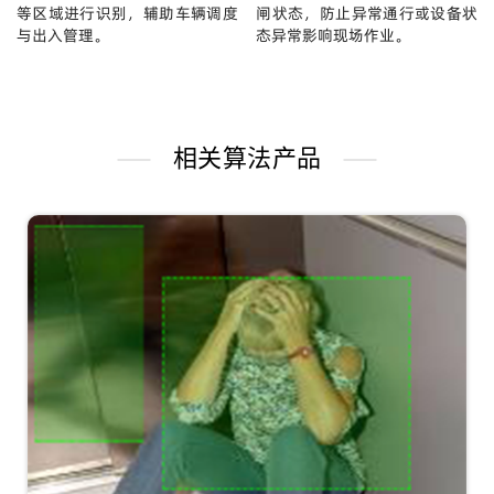
等区域进行识别，辅助车辆调度
闸状态，防止异常通行或设备状
与出入管理。
态异常影响现场作业。
相关算法产品