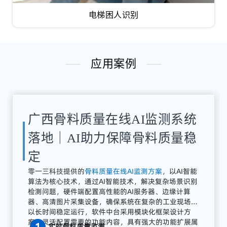
电梯困人识别
应用案例
湖南骨料检测系统应用案例｜
AI骨料粒径识别与质量在线监
测方案
解决
方案：
零
一三
智
造
提供
全
流程
AI
质量
感知
系统
广东零一三智造依托自主研发的AI视觉分析平台与边