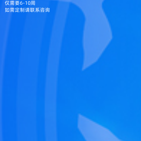
仅需要6-10周
如需定制请联系咨询