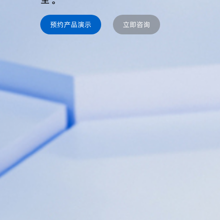
预约产品演示
立即咨询