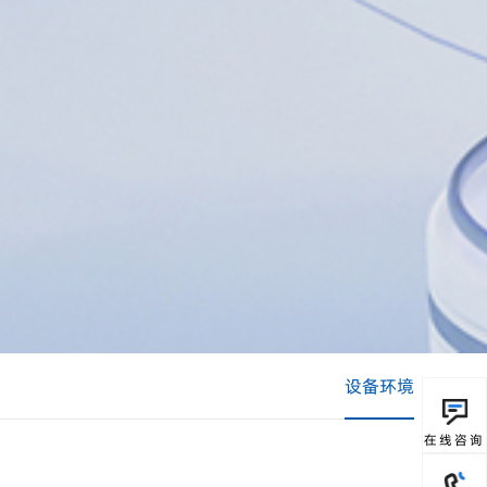
设备环境
在线咨询