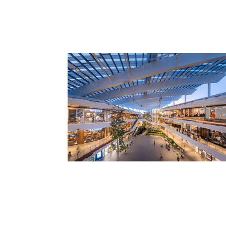
智慧零售解决方案
为解决零售端客流数据检测要求和多入
口、关键通道客流数据采集难题而设计