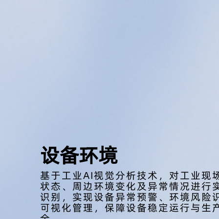
设备环境
基于工业AI视觉分析技术，对工业现
状态、周边环境变化及异常情况进行
识别，实现设备异常预警、环境风险
可视化管理，保障设备稳定运行与生
全。