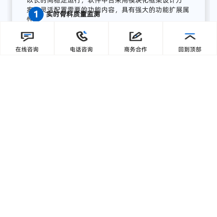
广东零一三智造依托自主研发的AI视觉分析平台与边
缘计算终端，为湖南项目打造了全流程AI质量感知方
案，实现从数据采集、智能分析到预警联动、集中展
在线咨询
电话咨询
商务合作
回到顶部
示的完整闭环:
【1】部署前端智能采集单元
关键
骨
料
皮带
末端
安装
高
分辨
率
工业
相机，
结合
智能
补
光，
实现
全天候
高清
图像
采集；
模
块
具备
IP65
工业
防护
等级，
适
配
高
粉
尘、
高
湿度、
高
震动
环境，
确保
长期
稳定
运行。