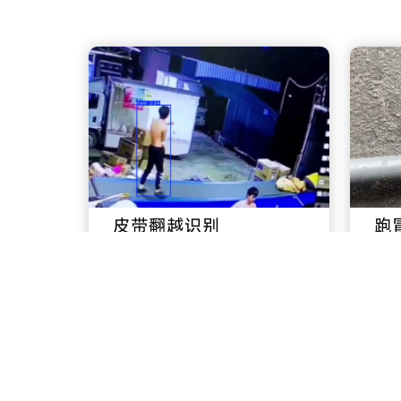
皮带翻越识别
跑