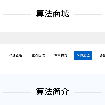
算法商城
作业管理
重点区域
车辆物流
消防应急
设
算法简介