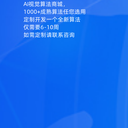
AI视觉算法商城，
1000+成熟算法任您选用
定制开发一个全新算法
仅需要6-10周
如需定制请联系咨询