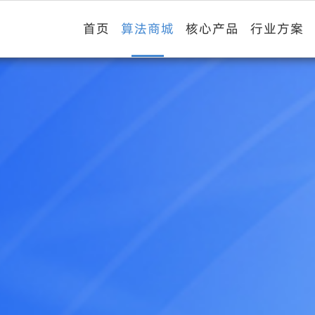
首页
算法商城
核心产品
行业方案