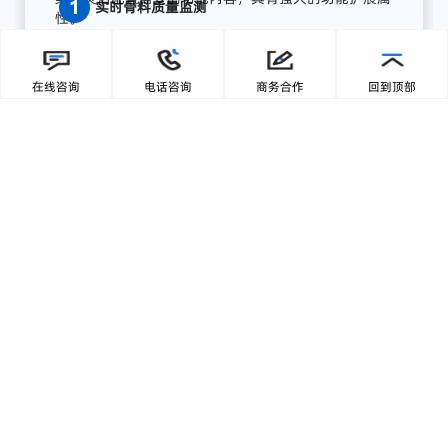
缘计算终端，为湖南项目打造了全流程AI质量感知方
案，实现从数据采集、智能分析到预警联动、集中展
在线咨询
电话咨询
商务合作
回到顶部
示的完整闭环:
【1】部署前端智能采集单元
关键
骨
料
皮带
末端
安装
高
分辨
率
工业
相机，
结合
智能
补
光，
实现
全天候
高清
图像
采集；
模
块
具备
IP65
工业
防护
等级，
适
配
高
粉
尘、
高
湿度、
高
震动
环境，
确保
长期
稳定
运行。