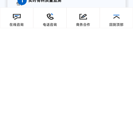
缘计算终端，为湖南项目打造了全流程AI质量感知方
案，实现从数据采集、智能分析到预警联动、集中展
在线咨询
电话咨询
商务合作
回到顶部
示的完整闭环:
【1】部署前端智能采集单元
关键
骨
料
皮带
末端
安装
高
分辨
率
工业
相机，
结合
智能
补
光，
实现
全天候
高清
图像
采集；
模
块
具备
IP65
工业
防护
等级，
适
配
高
粉
尘、
高
湿度、
高
震动
环境，
确保
长期
稳定
运行。