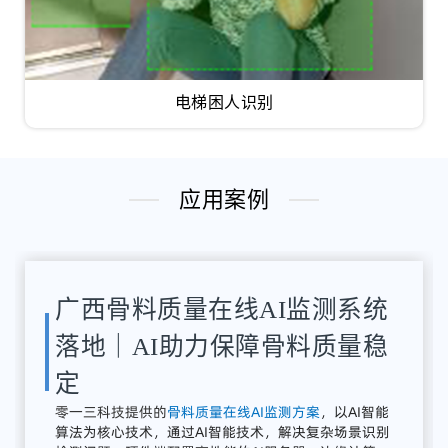
电梯困人识别
应用案例
湖南骨料检测系统应用案例｜
AI骨料粒径识别与质量在线监
测方案
解决
方案：
零
一三
智
造
提供
全