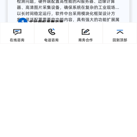
流程
AI
质量
感知
系统
广东零一三智造依托自主研发的AI视觉分析平台与边
缘计算终端，为湖南项目打造了全流程AI质量感知方
案，实现从数据采集、智能分析到预警联动、集中展
在线咨询
电话咨询
商务合作
回到顶部
示的完整闭环:
【1】部署前端智能采集单元
关键
骨
料
皮带
末端
安装
高
分辨
率
工业
相机，
结合
智能
补
光，
实现
全天候
高清
图像
采集；
模
块
具备
IP65
工业
防护
等级，
适
配
高
粉
尘、
高
湿度、
高
震动
环境，
确保
长期
稳定
运行。