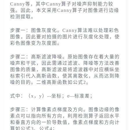
Canny等，其中Canny算子对噪声抑制能力较
强。因此，本文采用Canny算子对图像进行边缘
检测提取。
步骤一：图像灰度化。Canny算法难以处理彩色
图像，因此要对拍摄的图片进行灰度化处理，使
彩色图像变为灰度图。
步骤二：高斯滤波降噪。原始图像存在着大量的
噪声和干扰，因此需通过滤波、降噪等方法改善
图像的质量，高斯滤波是将滤波器中对应横纵坐
标索引代入高斯函数，使其离散化，从而达到降
噪的目的。二维高斯函数如公式2。
式中：（x，y）--坐标；σ--标准差；
步骤三：计算像素点梯度及方向。图像边缘的像
素点可以指向所有方向，利用检测算子返回水平
和垂直方向的一阶导数值，像素点梯度和方向计
算如公式3、公式4；