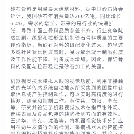
砂石骨料是用量最大建筑材料，据中国砂石协会
统计，我国砂石年消费量达200亿吨，同比增长
6.4%。需求的增长，带来的是行业的快速扩
张，导致市面上骨料品质参差不齐，行业竞争陡
然加剧。级配和粒形是机制砂石骨料质量的主要
评价指标，当砂石骨料的级配变化过大、超径过
多或针片状比例过高时，易导致混凝土制品强度
及工作性能下降、制备成本增加。因此，保证骨
料的级配与粒形稳定是砂石加工的关键。
机器视觉技
术模拟人眼的视觉功能，利用非接触
式的光学传感系统自动地从所采集到的图像中获
取信息或产生控制动作，可以实时高精度的进行
检测、测量和控制工作。黄信兵、刘阳、李莹
等，研究并验证了机器视觉技术在指甲钳外观、
青梅表面及食品包装的缺陷检测方面的有效性。
王少华、白克、沈
浩等，将机器视觉技术分别应
用在奶牛发情行为的检测、采摘机器人的智能控
制及钢桁架桥螺栓病害智能识别方面，并验证了