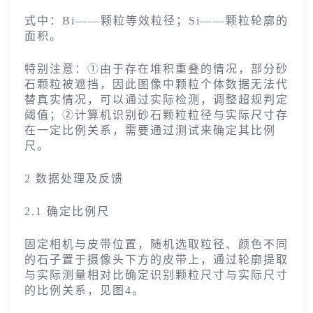
式中：Bi——颗粒等效粒径；Si——颗粒轮廓的
面积。
特别注意：①由于存在堆积重叠的情况，部分砂
石颗粒被遮挡，因此图像中颗粒个体数据无法代
替真实情况，可以通过实际检测，调整超规判定
阈值；②计算机识别砂石颗粒粒径与实际尺寸存
在一定比例关系，需要通过测试来确定其比例
尺。
2 数据处理及反馈
2.1 确定比例尺
固定相机与皮带位置，随机选取粒径、颜色不同
的石子置于摄像头下方的皮带上，通过轮廓提取
与实际测量相对比确定识别颗粒尺寸与实际尺寸
的比例关系，见图4。