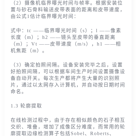
（2）摄像机临界曝光时间与帧率。根据安装位
置与砂石骨料输送皮带表面的距离和皮带速度，
由公式1估计临界曝光时间：
式中：tc ——临界曝光时间（s）；l ——像素
长度（m）；h2 ——镜头至皮带的垂直距离
（m）；Vt ——皮带速度（m/s），h1 ——相
机焦距（m）。
（3）确定拍照间隔。设备安装完毕之后，设置
好拍照间隔，可以根据车间生产时间设置摄像设
备自动开关。每次生产都将产生大量的识别照
片，通过以太网存入计算机，并自动按日期时间
命名。
1.3 轮廓提取
在线检测过程中，由于存在相似颜色的石子相互
交织、堆叠，增加了成像区分难度，而常用的轮
廓提取边缘检测算子包括Sobel、Roberts、