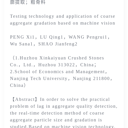
廓提取；粗骨料
Testing technology and application of coarse
aggregate gradation based on machine vision
PENG Xi1，LU Qing1，WANG Pengrui1，
Wu Sana1，SHAO Jianfeng2
（1.Huzhou Xinkaiyuan Crushed Stones
Co.，Ltd.，Huzhou 313022，China；
2.School of Economics and Management，
Nanjing Tech University，Nanjing 211800，
China）
【Abstract】In order to solve the practical
problem of lag in aggregate quality detection,
the real-time detection method of coarse
aggregate particle size and gradation is
studied.Based on machine vision technology,