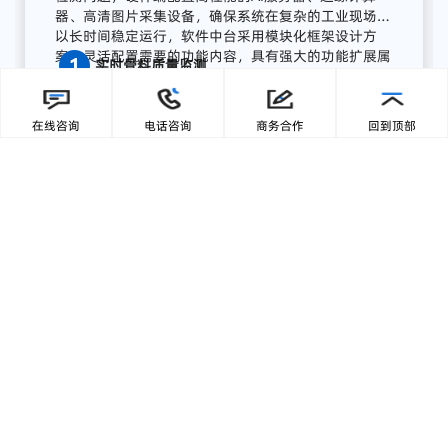
流程
AI
质量
感知
系统
广东零一三智造依托自主研发的AI视觉分析平台与边
缘计算终端，为湖南项目打造了全流程AI质量感知方
案，实现从数据采集、智能分析到预警联动、集中展
在线咨询
电话咨询
商务合作
回到顶部
示的完整闭环:
【1】部署前端智能采集单元
关键
骨
料
皮带
末端
安装
高
分辨
率
工业
相机，
结合
智能
补
光，
实现
全天候
高清
图像
采集；
模
块
具备
IP65
工业
防护
等级，
适
配
高
粉
尘、
高
湿度、
高
震动
环境，
确保
长期
稳定
运行。