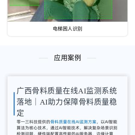
电梯困人识别
应用案例
湖南骨料检测系统应用案例｜
AI骨料粒径识别与质量在线监
测方案
解决
方案：
零
一三
智
造
提供
全