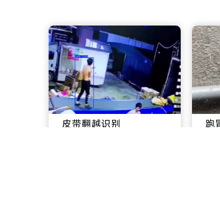
皮带翻越识别
跑