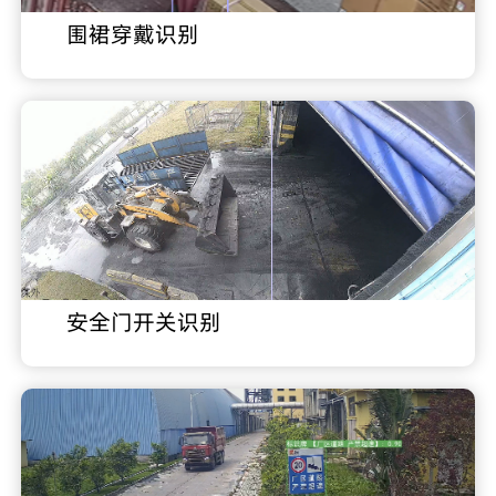
围裙穿戴识别
安全门开关识别