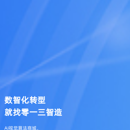
数智化转型
就找零一三智造
AI视觉算法商城，