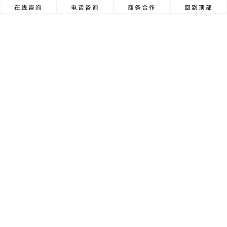
在线咨询
电话咨询
商务合作
回到顶部
方案详情
首页
上一页
1
下一页
尾页
广东零一三智造科技有限公司
新世界
智世界
售前咨询
020-39125960
移动电话
18688430138宁先生