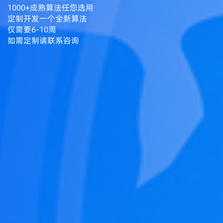
1000+成熟算法任您选用
定制开发一个全新算法
仅需要6-10周
如需定制请联系咨询