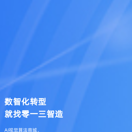
数智化转型
就找零一三智造
AI视觉算法商城，