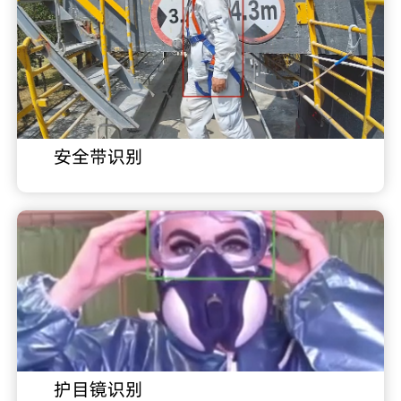
安全带识别
护目镜识别