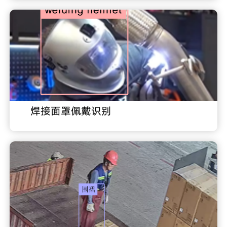
焊接面罩佩戴识别