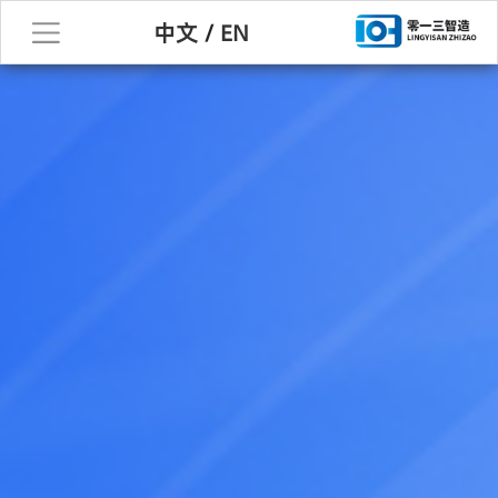
中文
/
EN