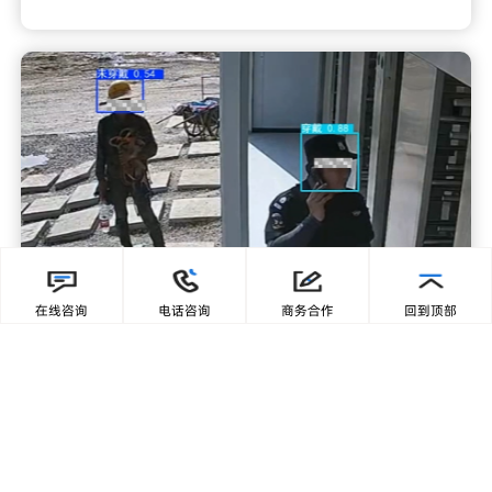
安保鸭舌帽识别
在线咨询
电话咨询
商务合作
回到顶部