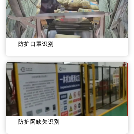
防护口罩识别
防护网缺失识别