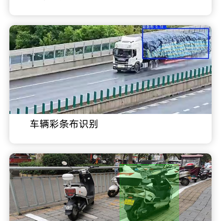
车辆彩条布识别