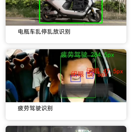
电瓶车乱停乱放识别
疲劳驾驶识别