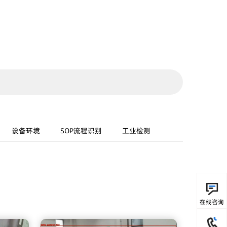
设备环境
SOP流程识别
工业检测
在线咨询