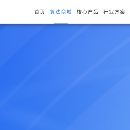
首页
算法商城
核心产品
行业方案