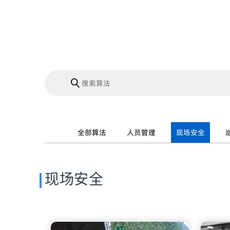
全部算法
人员管理
现场安全
现场安全