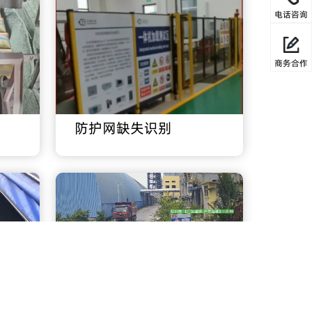
电话咨询
商务合作
防护网缺失识别
安全标识牌缺失识别