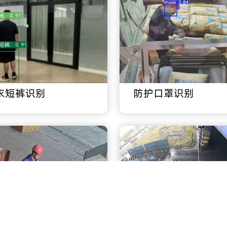
衣短裤识别
防护口罩识别
裙穿戴识别
安全门开关识别