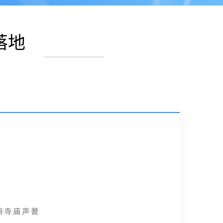
落地
响寺庙声誉