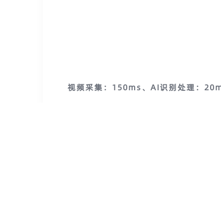
视频采集：150ms、
AI识别处理：20
从摄像头拍到画面、AI判断出问题、到
真正的“黄金响应窗口”。从摄像头拍到
“快跑”还要快
，为企业争取真正的“
二、接入千路视频，实时不卡顿