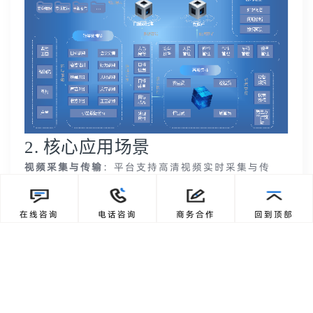
2. 核心应用场景
视频采集与传输
：平台支持高清视频实时采集与传
输，保障多源视频流畅接入和管理。
多终端无缝覆盖
：支持多种视频格式流，用户可通过
手机、电脑、平板等设备随时查看，实现跨终端访
在线咨询
电话咨询
商务合作
回到顶部
问。
智能录像与回溯
：支持7*24小时录像与自定义录像策
略，云端/本地灵活存储，回放精准。
AI智能分析与告警
：支持违停、入侵、烟火等事件实
时识别，自动触发报警并联动通知相关人员。
3. 协同发展“雪亮工程”